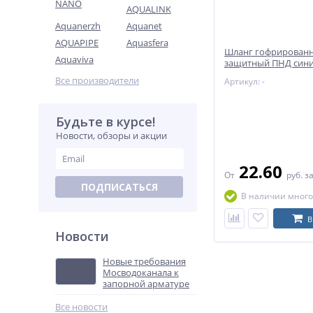
NANO
AQUALINK
Aquanerzh
Aquanet
AQUAPIPE
Aquasfera
Шланг гофрирован
Aquaviva
защитный ПНД сини
(РосТурПласт)
Все производители
Артикул: -
Будьте в курсе!
Новости, обзоры и акции
22.60
От
руб.
за
ПОДПИСАТЬСЯ
В наличии много
В
Новости
Новые требования
Мосводоканала к
запорной арматуре
Все новости