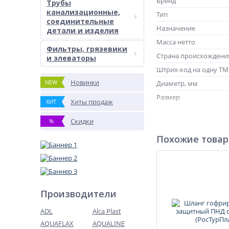
Бренд
Трубы
канализационные,
Тип
соединительные
Назначение
детали и изделия
Масса нетто
Фильтры, грязевики
Страна происхождени
и элеваторы
Штрих-код на одну Т
Новинки
NEW
Диаметр, мм
Размер
Хиты продаж
ХИТ
Исполнение
Скидки
%
Похожие това
Производители
ADL
Alca Plast
AQUAFLAX
AQUALINE