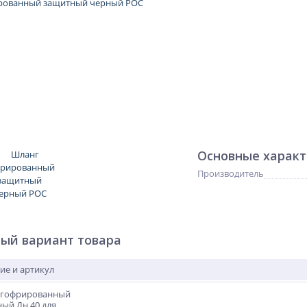
Основные харак
Производитель
ый вариант товара
ие и артикул
 гофрированный
ый Дн 40 для