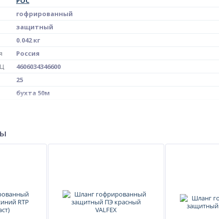
РОС
гофрированный
защитный
0.042 кг
я
Россия
МЦ
4606034346600
25
бухта 50м
для трубы Дн 16
ры