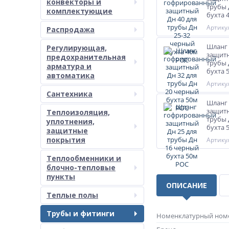
конвекторы и
трубы 
комплектующие
бухта 
Артикул
Распродажа
Шланг
Регулирующая,
защитн
предохранительная
трубы 
арматура и
бухта 
автоматика
Артикул
Сантехника
Шланг
защитн
Теплоизоляция,
трубы 
уплотнения,
бухта 
защитные
покрытия
Артикул
Теплообменники и
блочно-тепловые
пункты
ОПИСАНИЕ
Теплые полы
Трубы и фитинги
Номенклатурный ном