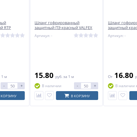
ный
Шланг гофрированный
Шланг гофрир
й RTP
защитный ПЭ красный VALFEX
защитный кра
Артикул: -
Артикул: -
15.80
16.80
 1 м
руб.
за 1 м
От
-
+
-
+
В наличии
В наличии 
 КОРЗИНУ
В КОРЗИНУ