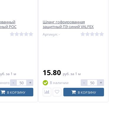
ованный
Шланг гофрированная
сный РОС
защитный ПЭ синий VALFEX
Артикул: -
15.80
руб.
за 1 м
руб.
за 1 м
-
+
-
+
много
В наличии
В КОРЗИНУ
В КОРЗИНУ