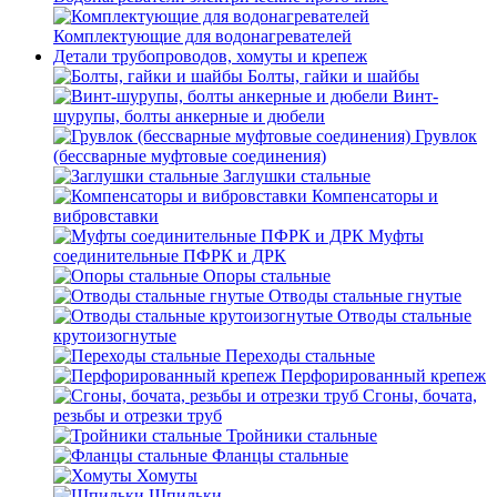
Комплектующие для водонагревателей
Детали трубопроводов, хомуты и крепеж
Болты, гайки и шайбы
Винт-
шурупы, болты анкерные и дюбели
Грувлок
(бессварные муфтовые соединения)
Заглушки стальные
Компенсаторы и
вибровставки
Муфты
соединительные ПФРК и ДРК
Опоры стальные
Отводы стальные гнутые
Отводы стальные
крутоизогнутые
Переходы стальные
Перфорированный крепеж
Сгоны, бочата,
резьбы и отрезки труб
Тройники стальные
Фланцы стальные
Хомуты
Шпильки