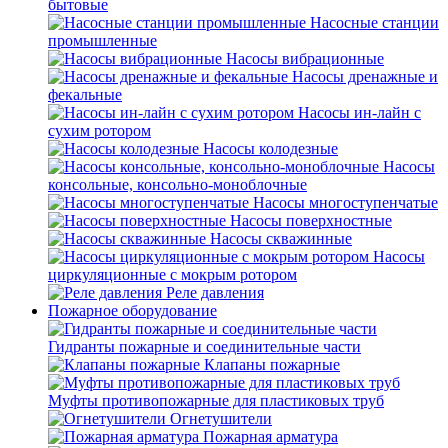
бытовые
Насосные станции
промышленные
Насосы вибрационные
Насосы дренажные и
фекальные
Насосы ин-лайн с
сухим ротором
Насосы колодезные
Насосы
консольные, консольно-моноблочные
Насосы многоступенчатые
Насосы поверхностные
Насосы скважинные
Насосы
циркуляционные с мокрым ротором
Реле давления
Пожарное оборудование
Гидранты пожарные и соединительные части
Клапаны пожарные
Муфты противопожарные для пластиковых труб
Огнетушители
Пожарная арматура