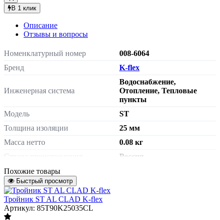
В 1 клик
Описание
Отзывы и вопросы
Номенклатурный номер
008-6064
Бренд
K-flex
Водоснабжение,
Инженерная система
Отопление, Тепловые
пункты
Модель
ST
Толщина изоляции
25 мм
Масса нетто
0.08 кг
Страна происхождения
Россия
Внутренний диаметр изоляции
22 мм
Похожие товары
Быстрый просмотр
Артикул
85SUCK25022
Тройник ST AL CLAD K-flex
Артикул: 85T90K25035CL