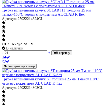
Трубка вспененный каучук SOLAR HT толщина 25 мм
Тмакс=150°C черная с покрытием AL CLAD K-flex
Артикул: 25022214324CL
От
2 165
руб.
за 1 м
В наличии
-
+
В корзину
Быстрый просмотр
Трубка вспененный каучук ST толщина 25 мм Тмакс=110°C
черная с покрытием AL CLAD K-flex
Артикул: 25022214303CL