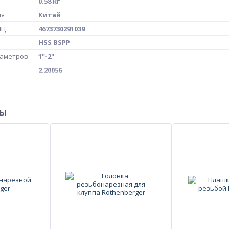
0.58 кг
ия
Китай
МЦ
4673730291039
HSS BSPP
иаметров
1"-2"
2.20056
4 шт
ры