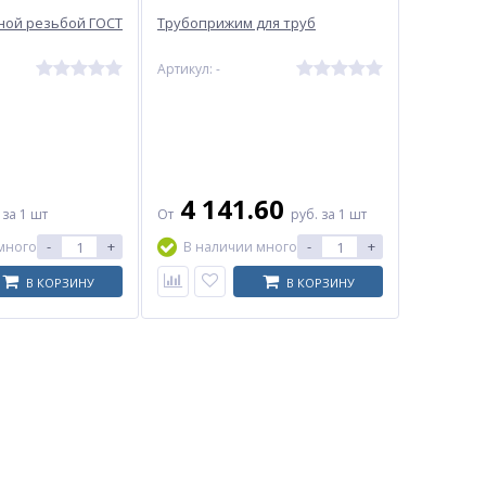
ной резьбой ГОСТ
Трубоприжим для труб
Артикул: -
4 141.60
.
за 1 шт
От
руб.
за 1 шт
-
+
-
+
много
В наличии много
В КОРЗИНУ
В КОРЗИНУ