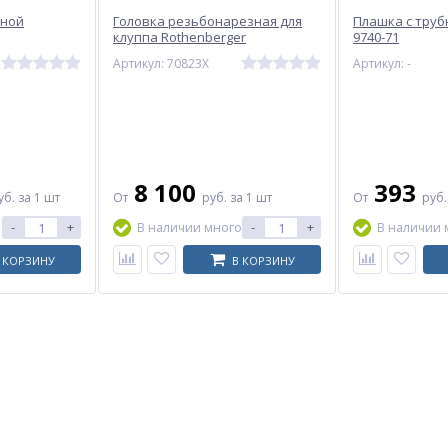
зной
Головка резьбонарезная для
Плашка с труб
клуппа Rothenberger
9740-71
Артикул: 70823X
Артикул: -
8 100
393
уб.
за 1 шт
От
руб.
за 1 шт
От
руб
-
+
-
+
В наличии много
В наличии 
 КОРЗИНУ
В КОРЗИНУ