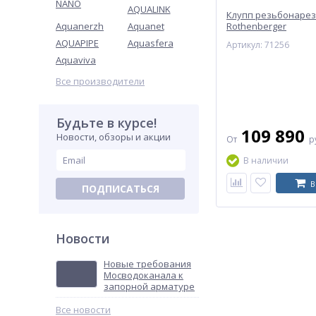
NANO
AQUALINK
Клупп резьбонаре
Aquanerzh
Aquanet
Rothenberger
AQUAPIPE
Aquasfera
Артикул: 71256
Aquaviva
Все производители
Будьте в курсе!
109 890
Новости, обзоры и акции
От
р
В наличии
В
ПОДПИСАТЬСЯ
Новости
Новые требования
Мосводоканала к
запорной арматуре
Все новости