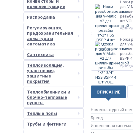
конвекторы и
Ножи 
комплектующие
для V-M
цилли
резьбы
Распродажа
шт VOL
Регулирующая,
Артикул
предохранительная
арматура и
Ножи 
автоматика
для V-M
цилли
резьбы
Сантехника
BSPP 4
Теплоизоляция,
Артикул
уплотнения,
защитные
покрытия
Теплообменники и
ОПИСАНИЕ
блочно-тепловые
пункты
Номенклатурный ном
Теплые полы
Бренд
Трубы и фитинги
Инженерная система