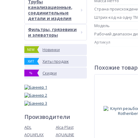
Масса нетто
Трубы
канализационные,
Страна происхожден
соединительные
Штрих-код на одну Т
детали и изделия
Модель
Фильтры, грязевики
Рабочий диапазон д
и элеваторы
Артикул
Новинки
NEW
Количество
Хиты продаж
ХИТ
Похожие това
Скидки
%
Производители
ADL
Alca Plast
AQUAFLAX
AQUALINE