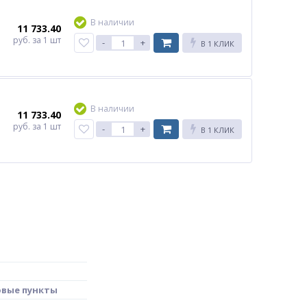
В наличии
11 733.40
руб.
за 1 шт
-
+
В 1 КЛИК
В наличии
11 733.40
руб.
за 1 шт
-
+
В 1 КЛИК
овые пункты