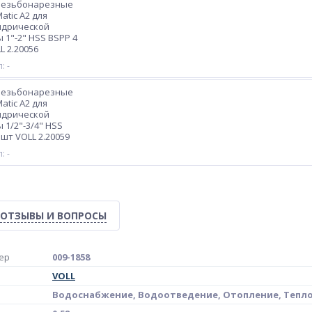
резьбонарезные
atic A2 для
ндрической
 1"-2" HSS BSPP 4
L 2.20056
: -
резьбонарезные
atic A2 для
ндрической
 1/2"-3/4" HSS
 шт VOLL 2.20059
: -
ОТЗЫВЫ И ВОПРОСЫ
ер
009-1858
VOLL
Водоснабжение, Водоотведение, Отопление, Тепл