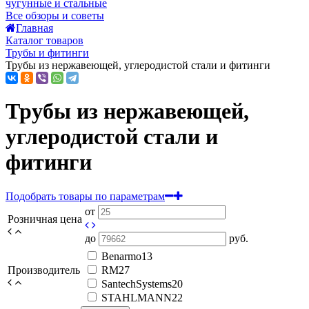
чугунные и стальные
Все обзоры и советы
Главная
Каталог товаров
Трубы и фитинги
Трубы из нержавеющей, углеродистой стали и фитинги
Трубы из нержавеющей,
углеродистой стали и
фитинги
Подобрать товары по параметрам
от
Розничная цена
до
руб.
Benarmo
13
Производитель
RM
27
SantechSystems
20
STAHLMANN
22