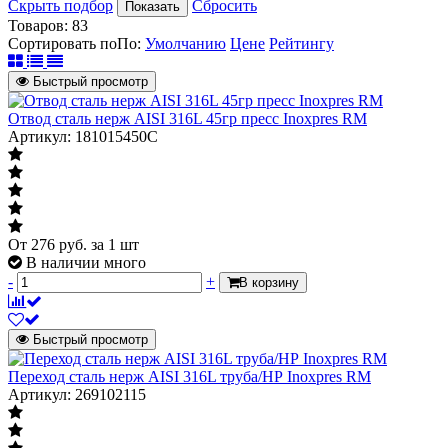
Скрыть подбор
Сбросить
Показать
Товаров:
83
Сортировать по
По
:
Умолчанию
Цене
Рейтингу
Быстрый просмотр
Отвод сталь нерж AISI 316L 45гр пресс Inoxpres RM
Артикул: 181015450C
От
276
руб.
за 1 шт
В наличии много
-
+
В корзину
Быстрый просмотр
Переход сталь нерж AISI 316L труба/НР Inoxpres RM
Артикул: 269102115