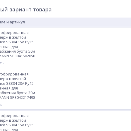
ый вариант товара
ие и артикул
 гофрированная
нерж в желтой
ке SS304 15A Ру15
енная для
абжения бухта 50м
MANN SP3041502050
: -
 гофрированная
нерж в желтой
ке SS304 20A Ру15
енная для
абжения бухта 30м
MANN SP3042217498
: -
 гофрированная
нерж в желтой
ке SS304 15A Ру15
енная для