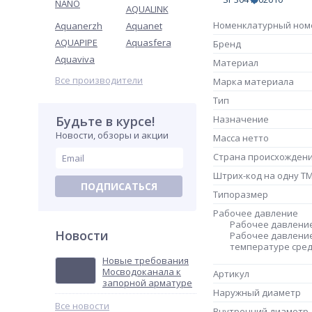
NANO
AQUALINK
Номенклатурный ном
Aquanerzh
Aquanet
AQUAPIPE
Aquasfera
Бренд
Aquaviva
Материал
Все производители
Марка материала
Тип
Будьте в курсе!
Назначение
Новости, обзоры и акции
Масса нетто
Страна происхожден
Штрих-код на одну Т
ПОДПИСАТЬСЯ
Типоразмер
Рабочее давление
Рабочее давлени
Новости
Рабочее давление
температуре сред
Новые требования
Мосводоканала к
Артикул
запорной арматуре
Наружный диаметр
Все новости
Внутренний диаметр