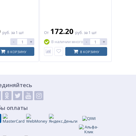
0
172.20
руб.
за 1 шт
От
руб.
за 1 шт
-
+
-
+
В наличии много
В КОРЗИНУ
В КОРЗИНУ
единяйтесь
бы оплаты