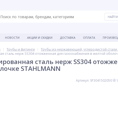
НОВОСТИ
АКЦИИ И СКИДКИ
ДОСТАВКА
ОПЛАТА
ПРОИЗВО
в
Трубы и фитинги
Трубы из нержавеющей, углеродистой стали 
ая сталь нерж SS304 отожженная для газоснабжения в желтой обол
ированная сталь нерж SS304 отожже
олочке STAHLMANN
Артикул: SP3041502050