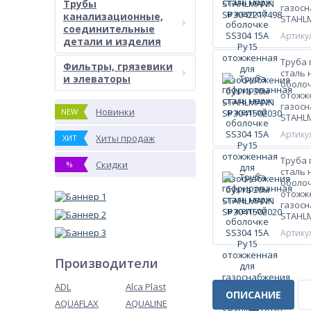
Трубы
газосн
канализационные,
STAHL
соединительные
Артикул
детали и изделия
Труба
Фильтры, грязевики
сталь 
и элеваторы
оболоч
отожж
газосн
Новинки
NEW
STAHL
Артикул
Хиты продаж
ХИТ
Труба
Скидки
%
сталь 
оболоч
отожж
газосн
STAHL
Артикул
Производители
ADL
Alca Plast
ОПИСАНИЕ
AQUAFLAX
AQUALINE