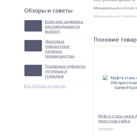
Минимальное кол-во 
Обзоры и советы
Минимальная темпер
Кран или задвижка,
Рабочая температура
рекомендации по
выбору
Толщина стенки труб
Похожие това
Максимальное (разру
Дисковые
поворотные
Коэффициент теплоп
затворы,
преимущества
Минимальный радиус
Пожарные гидранты
чугунные и
стальные
Все обзоры и советы
Муфта сталь нерж AI
пресс/нак/гайка
SantechSystems
Артикул: -