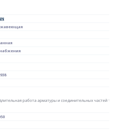
NN
ржавеющая
анная
снабжения
938
 длительная работа арматуры и соединительных частей трубопрово
050