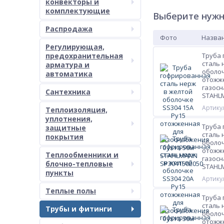
конвекторы и
комплектующие
Выберите нужн
Распродажа
Фото
Назван
Регулирующая,
предохранительная
Труба
сталь 
арматура и
оболоч
автоматика
отожж
газосн
Сантехника
STAHL
Артикул
Теплоизоляция,
уплотнения,
Труба
защитные
сталь 
покрытия
оболоч
отожж
Теплообменники и
газосн
блочно-тепловые
STAHL
пункты
Артикул
Теплые полы
Труба
сталь 
Трубы и фитинги
оболоч
отожж