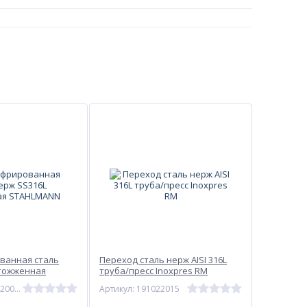
ванная сталь
Переход сталь нерж AISI 316L
отожженная
труба/пресс Inoxpres RM
Артикул: SP3163200020
Артикул: 191022015