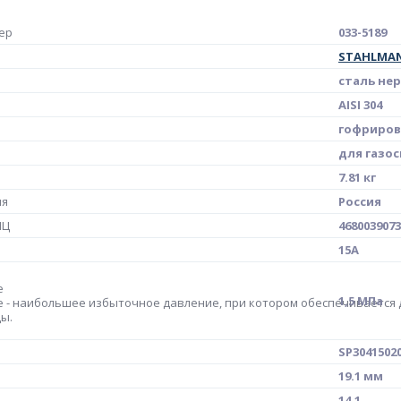
ер
033-5189
STAHLMA
сталь не
AISI 304
гофриров
для газо
7.81 кг
ия
Россия
МЦ
4680039073
15A
е
1,5 МПа
 - наибольшее избыточное давление, при котором обеспечивается
ы.
SP3041502
19.1 мм
14.1