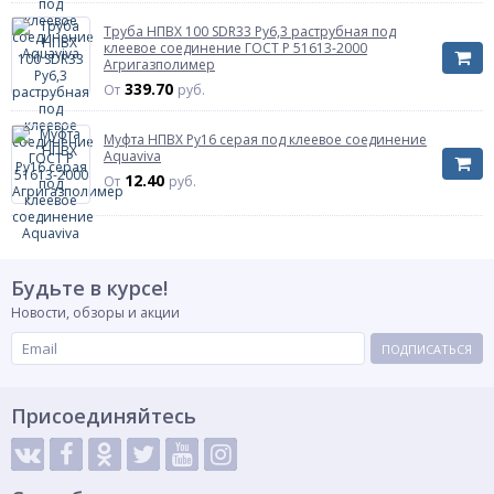
Артикул
AQV160110
Труба НПВХ 100 SDR33 Ру6,3 раструбная под
клеевое соединение ГОСТ Р 51613-2000
Агригазполимер
339.70
От
руб.
Муфта НПВХ Ру16 серая под клеевое соединение
Aquaviva
12.40
От
руб.
Будьте в курсе!
Новости, обзоры и акции
ПОДПИСАТЬСЯ
Присоединяйтесь