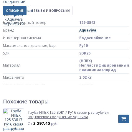
ОПИСАНИЕ
ОТЗЫВЫ И ВОПРОСЫ
(0)
Номенклатурный номер
129-8543
Бренд
Aquaviva
Инженерная система
Водоснабжение
Максимальное давление, бар
Ру10
SDR
SDR26
(НПВХ)
Материал
Непластифицированный
поливинилхлорид
Масса нетто
2.02 кг
Страна происхождения
Россия
Диаметр, мм
Диаметр, мм
Похожие товары
160
Характеризует наружный диаметр труб
и фитингов
Труба НПВХ 125 SDR17 Ру16 серая раструбная
под клеевое соединение Aquaviva
Тип устройства
напорная
3 297.40
От
руб.
Исполнение
в/к