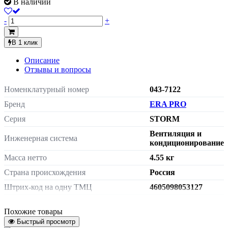
В наличии
-
+
В 1 клик
Описание
Отзывы и вопросы
Номенклатурный номер
043-7122
Бренд
ERA PRO
Серия
STORM
Вентиляция и
Инженерная система
кондиционирование
Масса нетто
4.55 кг
Страна происхождения
Россия
Штрих-код на одну ТМЦ
4605098053127
Диаметр или поперечное сечение
D200
воздуховода (вентилятора)
Похожие товары
Быстрый просмотр
Расход воздуха, м3/ч
890