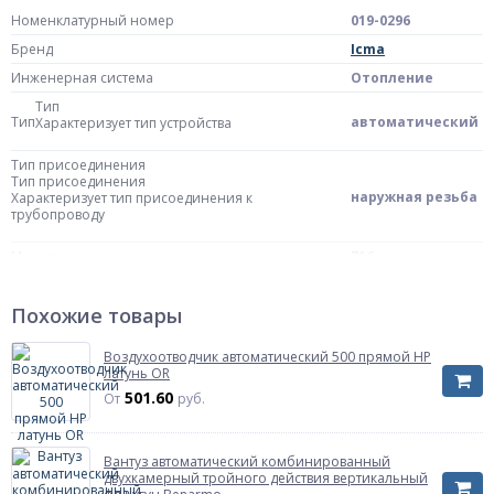
Номенклатурный номер
019-0296
Бренд
Icma
Инженерная система
Отопление
Тип
Тип
автоматический
Характеризует тип устройства
Тип присоединения
Тип присоединения
наружная резьба
Характеризует тип присоединения к
трубопроводу
Модель
716
Материал
Материал
Похожие товары
латунь
Характеризует материал из которого
изготовлены основные детали корпуса
Воздухоотводчик автоматический 500 прямой НР
латунь OR
Корпус
латунь
501.60
От
руб.
Резьба
Резьба
по ГОСТ 6357-81
Указывает нормативный документ по которому
изготовлена присоединительная резьба
Вантуз автоматический комбинированный
двухкамерный тройного действия вертикальный