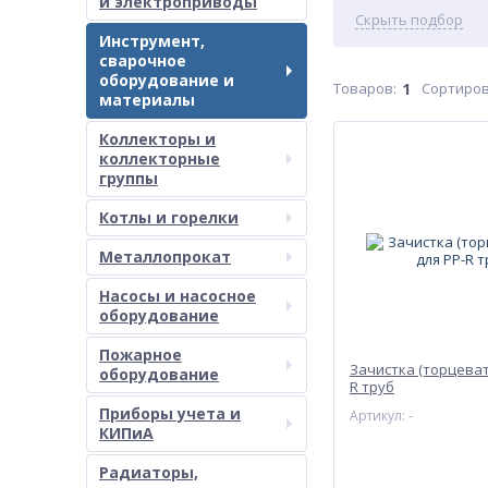
и электроприводы
Скрыть подбор
Инструмент,
сварочное
оборудование и
Товаров:
1
Сортиров
материалы
Коллекторы и
коллекторные
группы
Котлы и горелки
Металлопрокат
Насосы и насосное
оборудование
Пожарное
Зачистка (торцеват
оборудование
R труб
Приборы учета и
Артикул: -
КИПиА
Радиаторы,