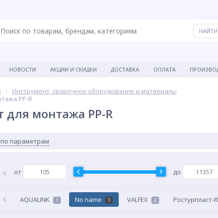
НОВОСТИ
АКЦИИ И СКИДКИ
ДОСТАВКА
ОПЛАТА
ПРОИЗВО
в
Инструмент, сварочное оборудование и материалы
нтажа PP-R
 для монтажа PP-R
 по параметрам
от
до
AQUALINK
No name
VALFEX
Ростурпласт-
1
1
2