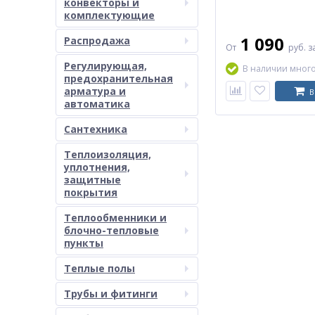
конвекторы и
комплектующие
1 090
Распродажа
От
руб.
з
Регулирующая,
В наличии мног
предохранительная
арматура и
В
автоматика
Сантехника
Теплоизоляция,
уплотнения,
защитные
покрытия
Теплообменники и
блочно-тепловые
пункты
Теплые полы
Трубы и фитинги