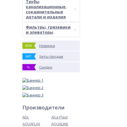
Трубы
канализационные,
соединительные
детали и изделия
Фильтры, грязевики
и элеваторы
Новинки
NEW
Хиты продаж
ХИТ
Скидки
%
Производители
ADL
Alca Plast
AQUAFLAX
AQUALINE