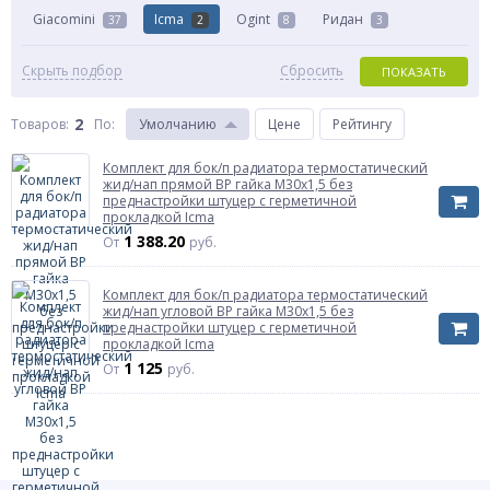
Giacomini
Icma
Ogint
Ридан
37
2
8
3
Скрыть подбор
Сбросить
ПОКАЗАТЬ
2
Товаров:
По
:
Умолчанию
Цене
Рейтингу
Комплект для бок/п радиатора термостатический
жид/нап прямой ВР гайка М30х1,5 без
преднастройки штуцер с герметичной
прокладкой Icma
1 388.20
От
руб.
Комплект для бок/п радиатора термостатический
жид/нап угловой ВР гайка М30х1,5 без
преднастройки штуцер с герметичной
прокладкой Icma
1 125
От
руб.