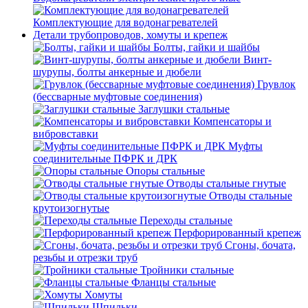
Комплектующие для водонагревателей
Детали трубопроводов, хомуты и крепеж
Болты, гайки и шайбы
Винт-
шурупы, болты анкерные и дюбели
Грувлок
(бессварные муфтовые соединения)
Заглушки стальные
Компенсаторы и
вибровставки
Муфты
соединительные ПФРК и ДРК
Опоры стальные
Отводы стальные гнутые
Отводы стальные
крутоизогнутые
Переходы стальные
Перфорированный крепеж
Сгоны, бочата,
резьбы и отрезки труб
Тройники стальные
Фланцы стальные
Хомуты
Шпильки