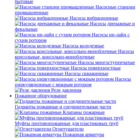
бытовые
Насосные станции
промышленные
Насосы вибрационные
Насосы дренажные и
фекальные
Насосы ин-лайн с
сухим ротором
Насосы колодезные
Насосы
консольные, консольно-моноблочные
Насосы многоступенчатые
Насосы поверхностные
Насосы скважинные
Насосы
циркуляционные с мокрым ротором
Реле давления
Пожарное оборудование
Гидранты пожарные и соединительные части
Клапаны пожарные
Муфты противопожарные для пластиковых труб
Огнетушители
Пожарная арматура