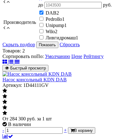
до
руб.
DAB
2
Pedrollo
1
Производитель
Unipump
1
Wilo
2
Ливгидромаш
1
Скрыть подбор
Сбросить
Показать
Товаров:
2
Сортировать по
По
:
Умолчанию
Цене
Рейтингу
Быстрый просмотр
Насос консольный KDN DAB
Артикул: 1D44111GV
От
284 300
руб.
за 1 шт
В наличии
-
+
В корзину