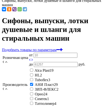
Сифоны, выпуски, лотки душевые и шланги для стиральных
машин
Сифоны, выпуски, лотки
душевые и шланги для
стиральных машин
Подобрать товары по параметрам
от
Розничная цена
до
руб.
Alca Plast
19
HL
2
Tuboflex
3
Производитель
АНИ Пласт
29
ЗИП-ФЛЕКС
2
Орио
24
Симтек
1
Татполимер
4