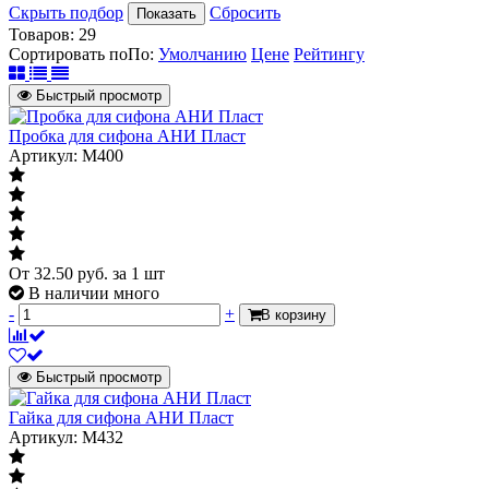
Скрыть подбор
Сбросить
Показать
Товаров:
29
Сортировать по
По
:
Умолчанию
Цене
Рейтингу
Быстрый просмотр
Пробка для сифона АНИ Пласт
Артикул: M400
От
32.50
руб.
за 1 шт
В наличии много
-
+
В корзину
Быстрый просмотр
Гайка для сифона АНИ Пласт
Артикул: M432