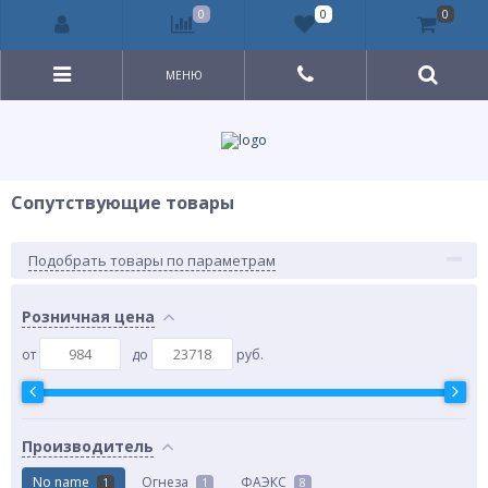
0
0
0
МЕНЮ
Сопутствующие товары
Подобрать товары по параметрам
Розничная цена
от
до
руб.
Производитель
No name
Огнеза
ФАЭКС
1
1
8