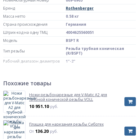
Номенклатурный номер
009-0905
Бренд
Rothenberger
Масса нетто
0.58 кг
Страна происхождения
Германия
Штрих-код на одну ТМЦ
4004625560051
Модель
BSPT R
Резьба трубная коническая
Тип резьбы
(R/BSPT)
Рабочий диапазон диаметров
1"-2"
Артикул
56005
Похожие товары
Ножи резьбонарезные для V-Matic A2 для
трубной конической резьбы VOLL
10 951.10
руб.
Плашка для нарезания резьбы Сибртех
136.20
От
руб.