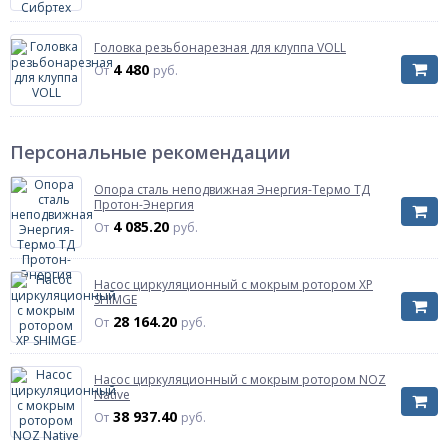
Головка резьбонарезная для клуппа VOLL
4 480
От
руб.
Персональные рекомендации
Опора сталь неподвижная Энергия-Термо ТД
Протон-Энергия
4 085.20
От
руб.
Насос циркуляционный с мокрым ротором XP
SHIMGE
28 164.20
От
руб.
Насос циркуляционный с мокрым ротором NOZ
Native
38 937.40
От
руб.