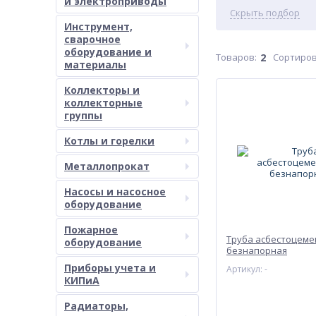
и электроприводы
Скрыть подбор
Инструмент,
сварочное
оборудование и
Товаров:
2
Сортиров
материалы
Коллекторы и
коллекторные
группы
Котлы и горелки
Металлопрокат
Насосы и насосное
оборудование
Пожарное
Труба асбестоцеме
оборудование
безнапорная
Приборы учета и
Артикул: -
КИПиА
Радиаторы,