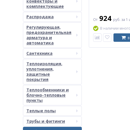
конвекторы и
комплектующие
924
Распродажа
От
руб.
за 1 
Регулирующая,
В наличии мног
предохранительная
арматура и
В
автоматика
Сантехника
Теплоизоляция,
уплотнения,
защитные
покрытия
Теплообменники и
блочно-тепловые
пункты
Теплые полы
Трубы и фитинги