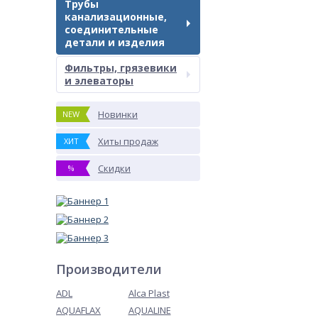
Трубы
канализационные,
соединительные
детали и изделия
Фильтры, грязевики
и элеваторы
Новинки
NEW
Хиты продаж
ХИТ
Скидки
%
Производители
ADL
Alca Plast
AQUAFLAX
AQUALINE