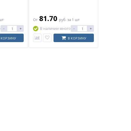
81.70
шт
От
руб.
за 1 шт
-
+
-
+
о
В наличии много
 КОРЗИНУ
В КОРЗИНУ