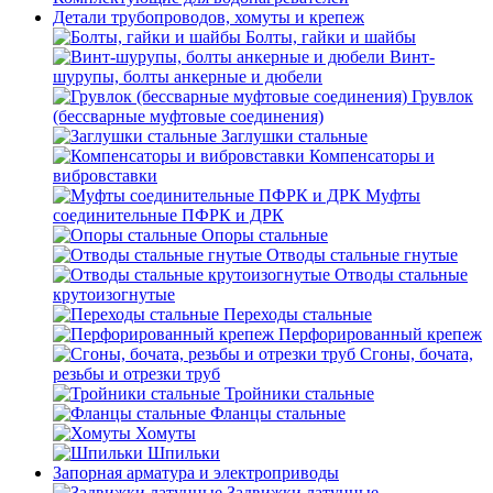
Детали трубопроводов, хомуты и крепеж
Болты, гайки и шайбы
Винт-
шурупы, болты анкерные и дюбели
Грувлок
(бессварные муфтовые соединения)
Заглушки стальные
Компенсаторы и
вибровставки
Муфты
соединительные ПФРК и ДРК
Опоры стальные
Отводы стальные гнутые
Отводы стальные
крутоизогнутые
Переходы стальные
Перфорированный крепеж
Сгоны, бочата,
резьбы и отрезки труб
Тройники стальные
Фланцы стальные
Хомуты
Шпильки
Запорная арматура и электроприводы
Задвижки латунные