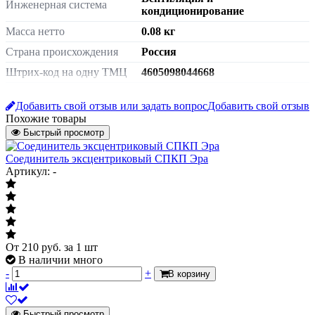
Инженерная система
кондиционирование
Масса нетто
0.08 кг
Страна происхождения
Россия
Штрих-код на одну ТМЦ
4605098044668
Размер
200х255
Добавить свой отзыв или задать вопрос
Добавить свой отзыв
для фильтра воздушного
Похожие товары
Исполнение
100FGB
Быстрый просмотр
Соединитель эксцентриковый СПКП Эра
Артикул: -
От
210
руб.
за 1 шт
В наличии много
-
+
В корзину
Быстрый просмотр