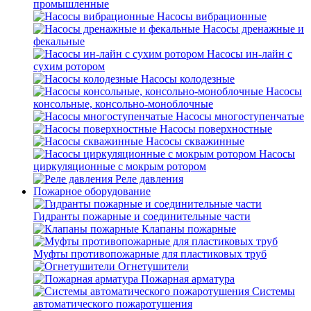
промышленные
Насосы вибрационные
Насосы дренажные и
фекальные
Насосы ин-лайн с
сухим ротором
Насосы колодезные
Насосы
консольные, консольно-моноблочные
Насосы многоступенчатые
Насосы поверхностные
Насосы скважинные
Насосы
циркуляционные с мокрым ротором
Реле давления
Пожарное оборудование
Гидранты пожарные и соединительные части
Клапаны пожарные
Муфты противопожарные для пластиковых труб
Огнетушители
Пожарная арматура
Системы
автоматического пожаротушения