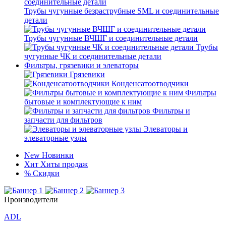
Трубы чугунные безраструбные SML и соединительные
детали
Трубы чугунные ВЧШГ и соединительные детали
Трубы
чугунные ЧК и соединительные детали
Фильтры, грязевики и элеваторы
Грязевики
Конденсатоотводчики
Фильтры
бытовые и комплектующие к ним
Фильтры и
запчасти для фильтров
Элеваторы и
элеваторные узлы
New
Новинки
Хит
Хиты продаж
%
Скидки
Производители
ADL