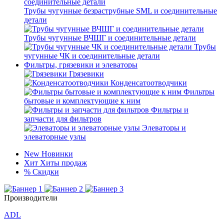
Трубы чугунные безраструбные SML и соединительные
детали
Трубы чугунные ВЧШГ и соединительные детали
Трубы
чугунные ЧК и соединительные детали
Фильтры, грязевики и элеваторы
Грязевики
Конденсатоотводчики
Фильтры
бытовые и комплектующие к ним
Фильтры и
запчасти для фильтров
Элеваторы и
элеваторные узлы
New
Новинки
Хит
Хиты продаж
%
Скидки
Производители
ADL