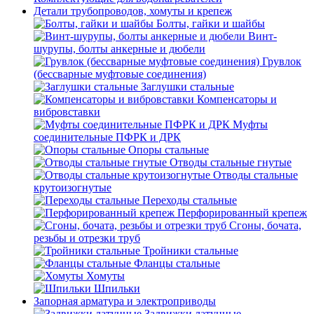
Детали трубопроводов, хомуты и крепеж
Болты, гайки и шайбы
Винт-
шурупы, болты анкерные и дюбели
Грувлок
(бессварные муфтовые соединения)
Заглушки стальные
Компенсаторы и
вибровставки
Муфты
соединительные ПФРК и ДРК
Опоры стальные
Отводы стальные гнутые
Отводы стальные
крутоизогнутые
Переходы стальные
Перфорированный крепеж
Сгоны, бочата,
резьбы и отрезки труб
Тройники стальные
Фланцы стальные
Хомуты
Шпильки
Запорная арматура и электроприводы
Задвижки латунные