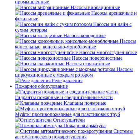
промышленные
Насосы вибрационные
Насосы дренажные и
фекальные
Насосы ин-лайн с
сухим ротором
Насосы колодезные
Насосы
консольные, консольно-моноблочные
Насосы многоступенчатые
Насосы поверхностные
Насосы скважинные
Насосы
циркуляционные с мокрым ротором
Реле давления
Пожарное оборудование
Гидранты пожарные и соединительные части
Клапаны пожарные
Муфты противопожарные для пластиковых труб
Огнетушители
Пожарная арматура
Системы
автоматического пожаротушения