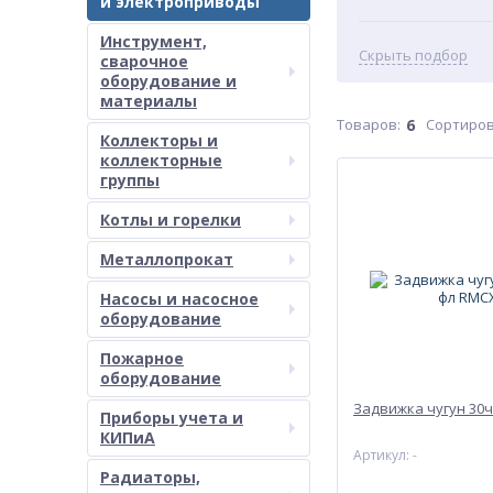
и электроприводы
Инструмент,
Скрыть подбор
сварочное
оборудование и
материалы
Товаров:
6
Сортиров
Коллекторы и
коллекторные
группы
Котлы и горелки
Металлопрокат
Насосы и насосное
оборудование
Пожарное
оборудование
Задвижка чугун 30
Приборы учета и
КИПиА
Артикул: -
Радиаторы,