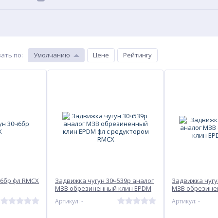
ать по
:
Умолчанию
Цене
Рейтингу
ч6бр фл RMCX
Задвижка чугун 30ч539р аналог
Задвижка чугу
МЗВ обрезиненный клин EPDM
МЗВ обрезине
фл с редуктором RMCX
фл RMCX
Артикул: -
Артикул: -