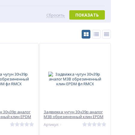
ПОКАЗАТЬ
Сбросить
н 30ч39р аналог
Задвижка чугун 30ч39р аналог
нный клин EPDM
МЗВ обрезиненный клин EPDM
фл RMCX
Артикул: -