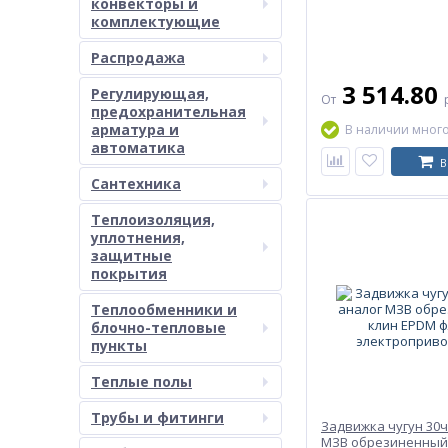
конвекторы и
комплектующие
Распродажа
3 514.80
Регулирующая,
От
предохранительная
арматура и
В наличии мног
автоматика
В
Сантехника
Теплоизоляция,
уплотнения,
защитные
покрытия
Теплообменники и
блочно-тепловые
пункты
Теплые полы
Трубы и фитинги
Задвижка чугун 30ч
МЗВ обрезиненный