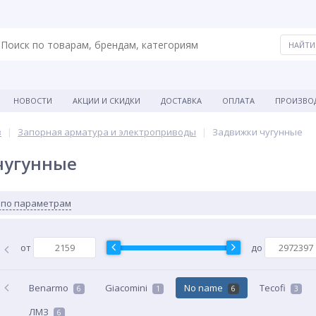
НОВОСТИ
АКЦИИ И СКИДКИ
ДОСТАВКА
ОПЛАТА
ПРОИЗВО
в
Запорная арматура и электроприводы
Задвижки чугунные
чугунные
 по параметрам
от
до
Benarmo
Giacomini
No name
Tecofi
6
1
6
3
ЛМЗ
6