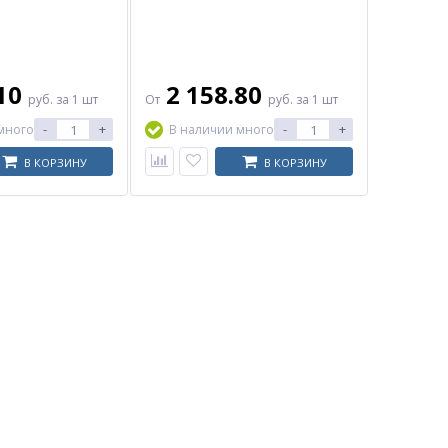
.10
2 158.80
руб.
за 1 шт
От
руб.
за 1 шт
-
+
-
+
много
В наличии много
В КОРЗИНУ
В КОРЗИНУ