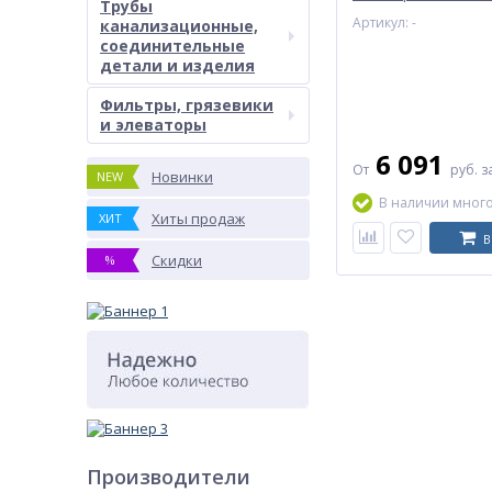
Трубы
фл под электропри
Артикул: -
канализационные,
соединительные
детали и изделия
Фильтры, грязевики
и элеваторы
6 091
От
руб.
з
Новинки
NEW
В наличии мног
Хиты продаж
ХИТ
В
Скидки
%
Производители