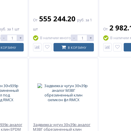
555 244.20
От
руб.
за 1
2 982
руб.
за 1 шт
шт
От
-
+
-
+
о
В наличии много
В наличии 
 КОРЗИНУ
В КОРЗИНУ
939р аналог
Задвижка чугун 30ч39р аналог
 клин EPDM
МЗВГ обрезиненный клин