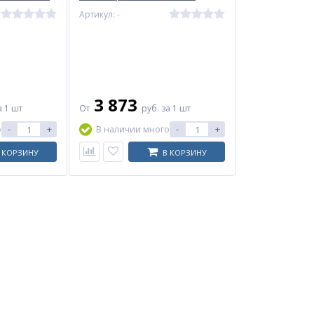
вод RMCX
силикон фл RMCX
Артикул: -
3 873
а 1 шт
От
руб.
за 1 шт
-
+
-
+
о
В наличии много
 КОРЗИНУ
В КОРЗИНУ