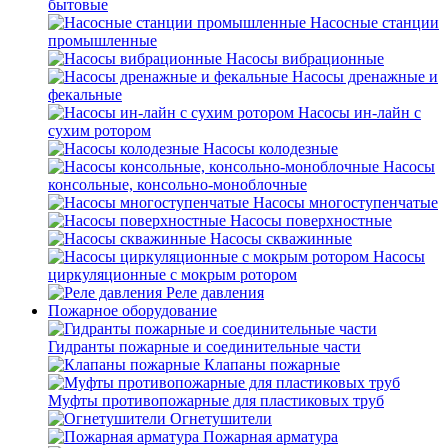
бытовые
Насосные станции
промышленные
Насосы вибрационные
Насосы дренажные и
фекальные
Насосы ин-лайн с
сухим ротором
Насосы колодезные
Насосы
консольные, консольно-моноблочные
Насосы многоступенчатые
Насосы поверхностные
Насосы скважинные
Насосы
циркуляционные с мокрым ротором
Реле давления
Пожарное оборудование
Гидранты пожарные и соединительные части
Клапаны пожарные
Муфты противопожарные для пластиковых труб
Огнетушители
Пожарная арматура