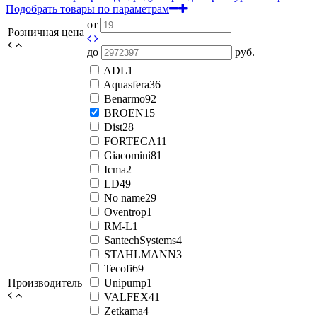
Подобрать товары по параметрам
от
Розничная цена
до
руб.
ADL
1
Aquasfera
36
Benarmo
92
BROEN
15
Dist
28
FORTECA
11
Giacomini
81
Icma
2
LD
49
No name
29
Oventrop
1
RM-L
1
SantechSystems
4
STAHLMANN
3
Tecofi
69
Производитель
Unipump
1
VALFEX
41
Zetkama
4