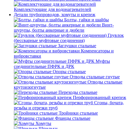
Комплектующие для водонагревателей
Детали трубопроводов, хомуты и крепеж
Болты, гайки и шайбы
Винт-
шурупы, болты анкерные и дюбели
Грувлок
(бессварные муфтовые соединения)
Заглушки стальные
Компенсаторы и
вибровставки
Муфты
соединительные ПФРК и ДРК
Опоры стальные
Отводы стальные гнутые
Отводы стальные
крутоизогнутые
Переходы стальные
Перфорированный крепеж
Сгоны, бочата,
резьбы и отрезки труб
Тройники стальные
Фланцы стальные
Хомуты
Шпильки