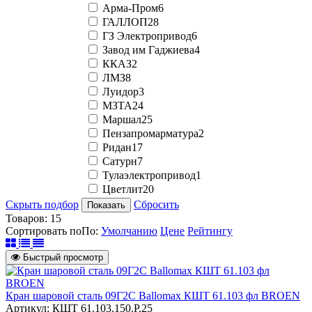
Арма-Пром
6
ГАЛЛОП
28
ГЗ Электропривод
6
Завод им Гаджиева
4
ККАЗ
2
ЛМЗ
8
Луидор
3
МЗТА
24
Маршал
25
Пензапромарматура
2
Ридан
17
Сатурн
7
Тулаэлектропривод
1
Цветлит
20
Скрыть подбор
Сбросить
Показать
Товаров:
15
Сортировать по
По
:
Умолчанию
Цене
Рейтингу
Быстрый просмотр
Кран шаровой сталь 09Г2С Ballomax КШТ 61.103 фл BROEN
Артикул: КШТ 61.103.150.Р.25